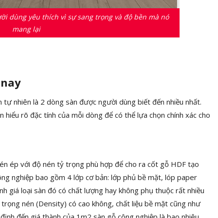
ười dùng yêu thích vì sự sang trọng và độ bền mà nó
mang lại
 nay
 tự nhiên là 2 dòng sàn được người dùng biết đến nhiều nhất.
nên hiểu rõ đặc tính của mỗi dòng để có thể lựa chọn chính xác cho
nén ép với độ nén tỷ trọng phù hợp để cho ra cốt gỗ HDF tạo
ông nghiệp bao gồm 4 lớp cơ bản: lớp phủ bề mặt, lóp paper
h giá loại sàn đó có chất lượng hay không phụ thuộc rất nhiều
ỷ trọng nén (Density) có cao không, chất liệu bề mặt cũng như
định đến giá thành của 1m2 sàn gỗ công nghiệp là bao nhiêu.