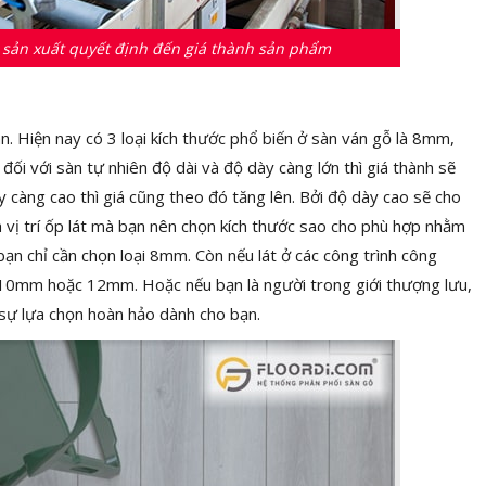
h sản xuất quyết định đến giá thành sản phẩm
àn. Hiện nay có 3 loại kích thước phổ biến ở sàn ván gỗ là 8mm,
i với sàn tự nhiên độ dài và độ dày càng lớn thì giá thành sẽ
y càng cao thì giá cũng theo đó tăng lên. Bởi độ dày cao sẽ cho
à vị trí ốp lát mà bạn nên chọn kích thước sao cho phù hợp nhằm
 bạn chỉ cần chọn loại 8mm. Còn nếu lát ở các công trình công
oại 10mm hoặc 12mm. Hoặc nếu bạn là người trong giới thượng lưu,
 sự lựa chọn hoàn hảo dành cho bạn.