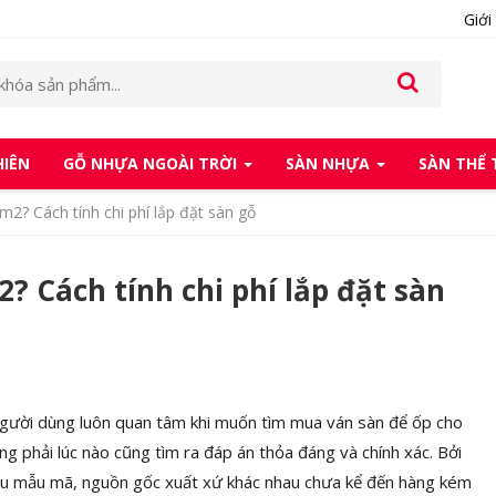
Giới
HIÊN
GỖ NHỰA NGOÀI TRỜI
SÀN NHỰA
SÀN THỂ
m2? Cách tính chi phí lắp đặt sàn gỗ
? Cách tính chi phí lắp đặt sàn
người dùng luôn quan tâm khi muốn tìm mua ván sàn để ốp cho
ng phải lúc nào cũng tìm ra đáp án thỏa đáng và chính xác. Bởi
nhiều mẫu mã, nguồn gốc xuất xứ khác nhau chưa kể đến hàng kém