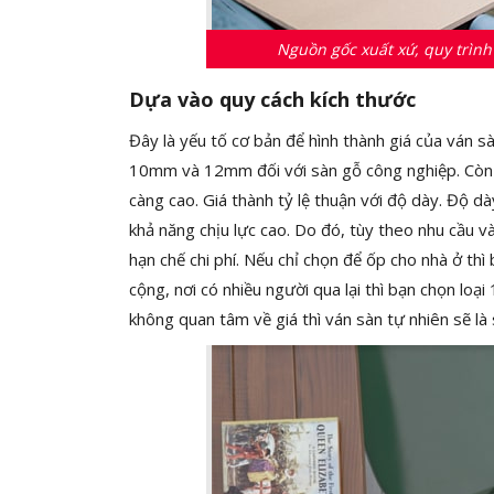
Nguồn gốc xuất xứ, quy trìn
Dựa vào quy cách kích thước
Đây là yếu tố cơ bản để hình thành giá của ván s
10mm và 12mm đối với sàn gỗ công nghiệp. Còn đố
càng cao. Giá thành tỷ lệ thuận với độ dày. Độ dà
khả năng chịu lực cao. Do đó, tùy theo nhu cầu v
hạn chế chi phí. Nếu chỉ chọn để ốp cho nhà ở thì
cộng, nơi có nhiều người qua lại thì bạn chọn l
không quan tâm về giá thì ván sàn tự nhiên sẽ là