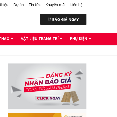
 thiệu
Dự án
Tin tức
Khuyến mãi
Liên hệ
BÁO GIÁ NGAY
 THAO
VẬT LIỆU TRANG TRÍ
PHỤ KIỆN