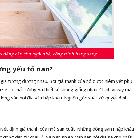
rị đẳng cấp cho ngôi nhà, công trình hạng sang
ững yếu tố nào?
 giá tương đương nhau. Bởi giá thành của nó được niêm yết phụ
u sẽ có chất lượng và thiết kế không giống nhau. Chính vì vậy mà
à dòng sàn nội địa và nhập khẩu. Nguồn gốc xuất xứ quyết định
 quyết định giá thành của nhà sản xuất. Những dòng sàn nhập khẩu
 dòng đến từ châu Á. Và hiển nhiên, ván sàn nội địa sẽ cho chất