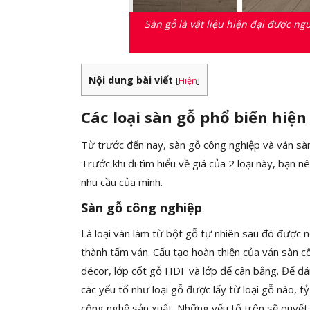
Sàn gỗ là vật liệu hiện đại được ng
Nội dung bài viết
[
Hiện
]
Các loại sàn gỗ phổ biến hiện
Từ trước đến nay, sàn gỗ công nghiệp và ván sàn
Trước khi đi tìm hiểu về giá của 2 loại này, bạn 
nhu cầu của mình.
Sàn gỗ công nghiệp
Là loại ván làm từ bột gỗ tự nhiên sau đó được 
thành tấm ván. Cấu tạo hoàn thiện của ván sàn c
décor, lớp cốt gỗ HDF và lớp đế cân bằng. Để đán
các yếu tố như loại gỗ được lấy từ loại gỗ nào, t
công nghệ sản xuất. Những yếu tố trên sẽ quyết 