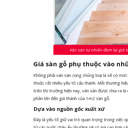
Ván sàn tự nhiên đem lại giá t
Giá sàn gỗ phụ thuộc vào nh
Không phải ván sàn cùng chủng loại là sẽ có mức
thuộc rất nhiều yếu tố cấu thành. Mỗi thương hiệ
trên thị trường hiện nay, ván sàn được chia ra l
phần lớn đến giá thành của 1m2 sàn gỗ.
Dựa vào nguồn gốc xuất xứ
Đây là yếu tố giữ vai trò quan trọng trong việc
từ các nước châu Âu thường sẽ có giá cao hơn các