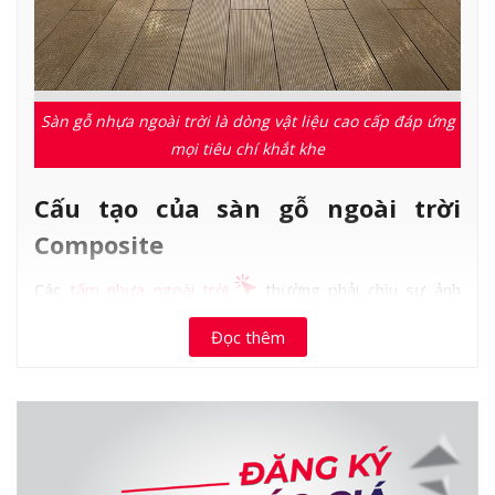
Sàn gỗ nhựa ngoài trời là dòng vật liệu cao cấp đáp ứng
mọi tiêu chí khắt khe
Cấu tạo của sàn gỗ ngoài trời
Composite
Các
tấm nhựa ngoài trời
thường phải chịu sự ảnh
hưởng của nắng mưa, ngập nước thường xuyên. Do vậy,
Đọc thêm
để đáp ứng được tiêu chí này, các nhà sản xuất đã sử
dụng vật liệu Composite tổng hợp làm nguyên liệu chính
chế tạo. Trong đó, nhựa PVC là thành phần nền cho vật
liệu này, thêm bột đá và bộ gỗ nhằm tăng độ chắc chắn
và tính thẩm mỹ tự nhiên cho sản phẩm.