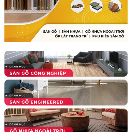
khung vững chắc cho sản phẩm. Phần cốt này có thể
được đúc dạng đặc hoặc dạng rỗng. Các loại dạng
đúc đặc sẽ có giá cao hơn các loại ruột rỗng. Nhưng
không vì vậy mà các loại có kết cấu khe rỗng không
đáp ứng được độ cứng và khả năng chịu va đập lớn.
Lớp bề mặt gỗ
: Đa số các tấm sàn ngoài trời đều
thiết kế 2 mặt vân gỗ để đáp ứng các nhu cầu lắp
đặt đa dạng của người dùng. Một mặt thường thiết
kế dạng trơn, một mặt có các rãnh chống trơn trượt
cho những khu vực lắp đặt như bể bơi, ban công,
Villa, du thuyền, nhà hàng, công viên, sân vườn,…
Lớp này được thiết kế rất tinh tế thể hiện rõ các sợi
gỗ tự nhiên và có độ nhám như gỗ thật cho người
dùng những cảm nhận chân thực.
Kích thước sàn gỗ nhựa ngoài