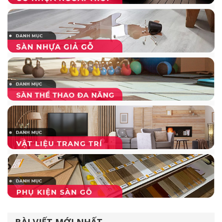
trời WPC
Ngoại thất là khu vực có khoảng không gian rất lớn,
không bị bó hẹp giới hạn như trong nhà ở. Do vậy, các
loại
ván sàn ngoài trời
cũng được thiết kế với kích
thước khá ấn tượng. Thông thường, các thanh sàn này
đều có kích thước dài trên 2m, độ dày từ 20 – 25mm để
đáp ứng những tiêu chuẩn đặc biệt trong lắp đặt, các
kích thước thường gặp như sau:
25 x 140 x 2200mm
25 x 140 x 2900mm
22 x 140 x 2400mm
20 x 140 x 2900mm
BÀI VIẾT MỚI NHẤT