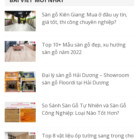
Sàn gỗ Kiên Giang: Mua ở đâu uy tín,
giá tốt, thi công chuyên nghiệp?
Top 10+ Mẫu sàn gỗ đẹp, xu hướng
sàn gỗ năm 2022
Với độ dày 25mm ván sàn ngoài trời có thể chịu được
mọi tác động ngoại lực
Đại lý sàn gỗ Hải Dương – Showroom
sàn gỗ Floordi tại Hải Dương
Với độ dày trên 20mm, các loại ván lắp đặt ở khu vực
ngoại thất có thể chịu được nhiều tác động lớn như cành
cây va đập, di chuyển bằng xe đẩy, xe đạp,… Hoàn toàn
So Sánh Sàn Gỗ Tự Nhiên và Sàn Gỗ
có thể yên tâm sử dụng trước những tác nhân khó kiểm
Công Nghiệp: Loại Nào Tốt Hơn?
soát từ môi trường.
Sàn ngoài trời nên chọn ván sàn
Top 8 vật liệu ốp tường sang trọng cho