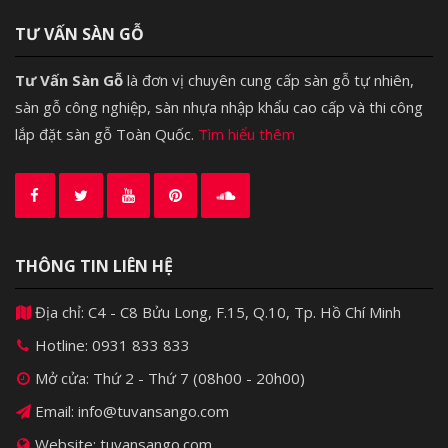
TƯ VẤN SÀN GỖ
Tư Vấn Sàn Gỗ
là đơn vị chuyên cung cấp sàn gỗ tự nhiên,
sàn gỗ công nghiệp, sàn nhựa nhập khẩu cao cấp và thi công
lắp đặt sàn gỗ Toàn Quốc.
Tìm hiểu thêm
Nên chọn ván sàn gỗ nhựa thay cho vỉ nhựa giả gỗ
Skywood là thương hiệu gỗ nhựa ngoài trời cao cấp sản
xuất tại Malaysia, trải qua quy trình sản xuất và kiểm
soát chất lượng nghiêm ngặt. Hiện nay, nó đã có mặt ở
THÔNG TIN LIÊN HỆ
nhiều nơi trên thế giới và được tin dùng tại thị trường EU.
Địa chỉ: C4 - C8 Bửu Long, F.15, Q.10, Tp. Hồ Chí Minh
Ngoài việc đáp ứng được những yêu cầu cơ bản như siêu
Hotline:
0931 833 833
chịu nước, chống phai màu do tác động của ánh sáng,
siêu chịu lực, Skywood còn có khả năng chống cháy, bề
Mở cửa: Thứ 2 - Thứ 7 (08h00 - 20h00)
mặt đẹp, màu sắc đồng đều, đặc biệt tự tái tạo lại bề
Email: info@tuvansango.com
mặt khi bị trầy xước, thiết kế tinh tế như gỗ thật. Nếu
Website: tuvansango.com