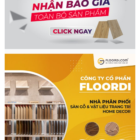
Cấu tạo của ván ngoài trời với cấu trúc bền chặt mang
lại độ bền cao
Cấu tạo một tấm sàn nhựa bề mặt gỗ lát ngoài trời sẽ có
các lớp:
Cốt ván
: Hỗn hợp các vật liệu nhựa + bột gỗ + bột
đá được ép dưới nhiệt độ và áp lực cao tạo thành bộ