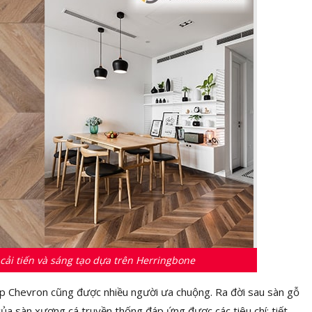
cải tiến và sáng tạo dựa trên Herringbone
iệp Chevron cũng được nhiều người ưa chuộng. Ra đời sau sàn gỗ
ủa sàn xương cá truyền thống đáp ứng được các tiêu chí: tiết