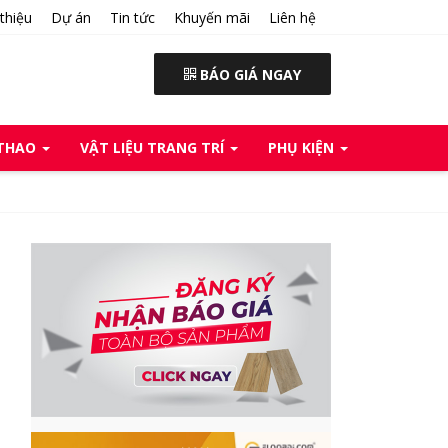
 thiệu
Dự án
Tin tức
Khuyến mãi
Liên hệ
BÁO GIÁ NGAY
 THAO
VẬT LIỆU TRANG TRÍ
PHỤ KIỆN