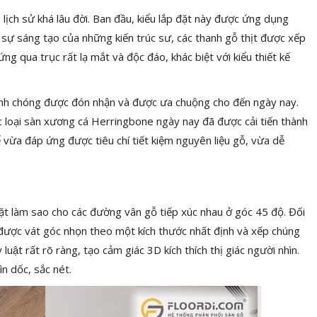
lịch sử khá lâu đời. Ban đầu, kiểu lắp đặt này được ứng dụng
sự sáng tạo của những kiến trúc sư, các thanh gỗ thịt được xếp
g qua trục rất lạ mắt và độc đáo, khác biệt với kiểu thiết kế
nh chóng được đón nhận và được ưa chuộng cho đến ngày nay.
ác loại sàn xương cá Herringbone ngày nay đã được cải tiến thành
 vừa đáp ứng được tiêu chí tiết kiệm nguyên liệu gỗ, vừa dễ
đặt làm sao cho các đường vân gỗ tiếp xúc nhau ở góc 45 độ. Đối
 được vát góc nhọn theo một kích thước nhất định và xếp chúng
uy luật rất rõ ràng, tạo cảm giác 3D kích thích thị giác người nhìn.
ìn dốc, sắc nét.