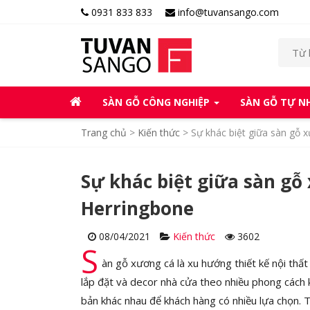
0931 833 833
info@tuvansango.com
SÀN GỖ CÔNG NGHIỆP
SÀN GỖ TỰ N
Trang chủ
>
Kiến thức
>
Sự khác biệt giữa sàn gỗ 
Sự khác biệt giữa sàn gỗ
Herringbone
08/04/2021
Kiến thức
3602
S
àn gỗ xương cá là xu hướng thiết kế nội thấ
lắp đặt và decor nhà cửa theo nhiều phong cách 
bản khác nhau để khách hàng có nhiều lựa chọn. 