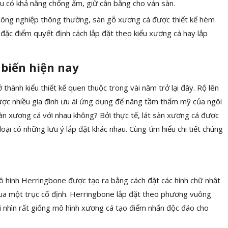
iệu có khả năng chống ẩm, giữ cân bằng cho ván sàn.
n công nghiệp thông thường, sàn gỗ xương cá được thiết kế hèm
 đặc điểm quyết định cách lắp đặt theo kiểu xương cá hay lắp
 biến hiện nay
 thành kiểu thiết kế quen thuộc trong vài năm trở lại đây. Rộ lên
ược nhiều gia đình ưu ái ứng dụng để nâng tầm thẩm mỹ của ngôi
sàn xương cá với nhau không? Bởi thực tế, lát sàn xương cá được
 loại có những lưu ý lắp đặt khác nhau. Cùng tìm hiểu chi tiết chúng
 hình Herringbone được tạo ra bằng cách đặt các hình chữ nhật
g qua một trục cố định. Herringbone lắp đặt theo phương vuông
hì nhìn rất giống mô hình xương cá tạo điểm nhấn độc đáo cho