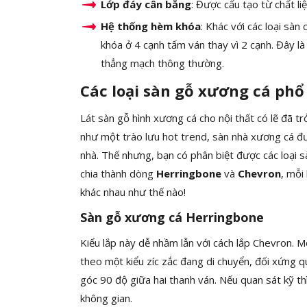
Lớp đáy cân bằng
: Được cấu tạo từ chất l
Hệ thống hèm khóa
: Khác với các loại sà
khóa ở 4 cạnh tấm ván thay vì 2 cạnh. Đây là
thẳng mạch thông thường.
Các loại sàn gỗ xương cá phổ
Lát sàn gỗ hình xương cá cho nội thất có lẽ đã trở
như một trào lưu hot trend, sàn nhà xương cá đ
nhà. Thế nhưng, bạn có phân biệt được các loại 
chia thành dòng
Herringbone
và
Chevron
, mỗi
khác nhau như thế nào!
Sàn gỗ xương cá Herringbone
Kiểu lắp này dễ nhầm lẫn với cách lắp Chevron. Mô
theo một kiểu zíc zắc đang di chuyển, đối xứn
góc 90 độ giữa hai thanh ván. Nếu quan sát kỹ t
không gian.