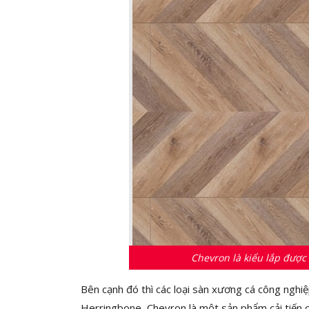
Chevron là kiểu lắp được 
Bên cạnh đó thì các loại sàn xương cá công ngh
Herringbone, Chevron là một sản phẩm cải tiến c