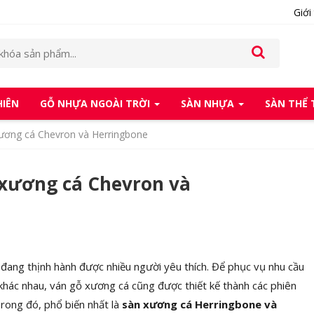
Giới
HIÊN
GỖ NHỰA NGOÀI TRỜI
SÀN NHỰA
SÀN THỂ
xương cá Chevron và Herringbone
 xương cá Chevron và
t đang thịnh hành được nhiều người yêu thích. Để phục vụ nhu cầu
khác nhau, ván gỗ xương cá cũng được thiết kế thành các phiên
Trong đó, phổ biến nhất là
sàn xương cá Herringbone và