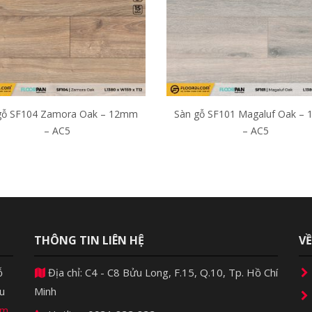
gỗ SF104 Zamora Oak – 12mm
Sàn gỗ SF101 Magaluf Oak –
– AC5
– AC5
THÔNG TIN LIÊN HỆ
V
ỗ
Địa chỉ: C4 - C8 Bửu Long, F.15, Q.10, Tp. Hồ Chí
u
Minh
ìm