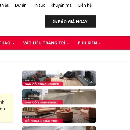
 thiệu
Dự án
Tin tức
Khuyến mãi
Liên hệ
BÁO GIÁ NGAY
 THAO
VẬT LIỆU TRANG TRÍ
PHỤ KIỆN
nh
iên