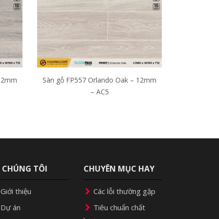
 12mm
Sàn gỗ FP557 Orlando Oak – 12mm
– AC5
Ề CHÚNG TÔI
CHUYÊN MỤC HAY
Giới thiệu
Các lỗi thường gặp
Dự án
Tiêu chuẩn chất