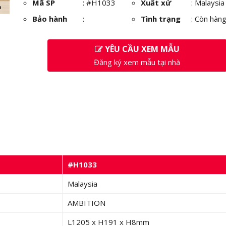
Mã SP
:
#H1033
Xuất xứ
: Malaysia
Bảo hành
:
Tình trạng
: Còn hàn
YÊU CẦU XEM MẪU
Đăng ký xem mẫu tại nhà
#H1033
Malaysia
AMBITION
L1205 x H191 x H8mm