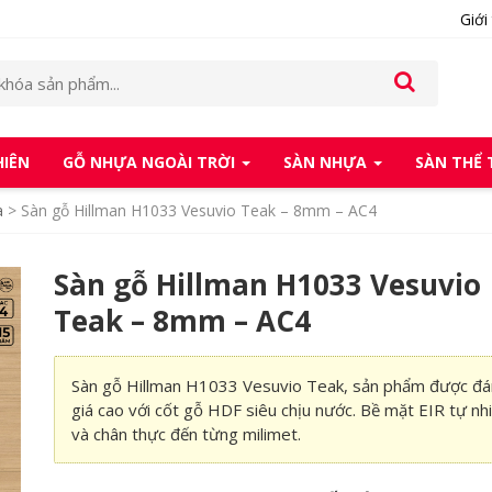
Giới
HIÊN
GỖ NHỰA NGOÀI TRỜI
SÀN NHỰA
SÀN THỂ
a
>
Sàn gỗ Hillman H1033 Vesuvio Teak – 8mm – AC4
Sàn gỗ Hillman H1033 Vesuvio
Teak – 8mm – AC4
Sàn gỗ Hillman H1033 Vesuvio Teak, sản phẩm được đá
giá cao với cốt gỗ HDF siêu chịu nước. Bề mặt EIR tự nh
và chân thực đến từng milimet.