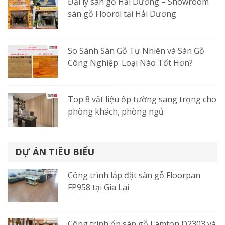
Đại lý sàn gỗ Hải Dương – Showroom
sàn gỗ Floordi tại Hải Dương
So Sánh Sàn Gỗ Tự Nhiên và Sàn Gỗ
Công Nghiệp: Loại Nào Tốt Hơn?
Top 8 vật liệu ốp tường sang trọng cho
phòng khách, phòng ngủ
DỰ ÁN TIÊU BIỂU
Công trình lắp đặt sàn gỗ Floorpan
FP958 tại Gia Lai
Công trình ốp sàn gỗ Lamton D2303 và