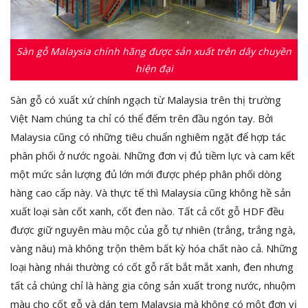
Sàn gỗ Malaysia chính hãng được sản xuất trên dây chuyền
hiện đại
Sàn gỗ có xuất xứ chính ngạch từ Malaysia trên thị trường
Việt Nam chúng ta chỉ có thể đếm trên đầu ngón tay. Bởi
Malaysia cũng có những tiêu chuẩn nghiêm ngặt để hợp tác
phân phối ở nước ngoài. Những đơn vị đủ tiềm lực và cam kết
một mức sản lượng đủ lớn mới được phép phân phối dòng
hàng cao cấp này. Và thực tế thì Malaysia cũng không hề sản
xuất loại sàn cốt xanh, cốt đen nào. Tất cả cốt gỗ HDF đều
được giữ nguyên màu mộc của gỗ tự nhiên (trắng, trắng ngà,
vàng nâu) mà không trộn thêm bất kỳ hóa chất nào cả. Những
loại hàng nhái thường có cốt gỗ rất bắt mắt xanh, đen nhưng
tất cả chúng chỉ là hàng gia công sản xuất trong nước, nhuộm
màu cho cốt gỗ và dán tem Malaysia mà không có một đơn vị