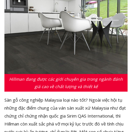
Hillman đang được các giới chuyên gia trong ngành đánh
giá cao về chất lượng và thiết kế
Sàn gỗ công nghiệp Malaysia loại nào tốt? Ngoài việc hội tụ
những đặc điểm chung của ván sàn xuất xứ Malaysia như đạt
chứng chỉ chứng nhận quốc gia Sirim QAS International, thì
Hillman còn xuất sắc phá vỡ mọi kỷ lục trước đó về tính chịu
nước cực kỳ ấn tượng, chỉ ở mức 8%. Một con số chưa từng