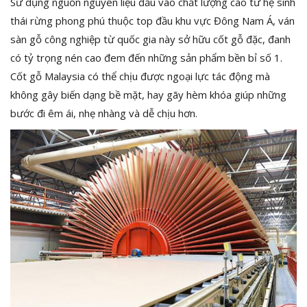
Sử dụng nguồn nguyên liệu đầu vào chất lượng cao từ hệ sinh
thái rừng phong phú thuộc top đầu khu vực Đông Nam Á, ván
sàn gỗ công nghiệp từ quốc gia này sở hữu cốt gỗ đặc, đanh
có tỷ trọng nén cao đem đến những sản phẩm bền bỉ số 1.
Cốt gỗ Malaysia có thể chịu được ngoại lực tác động mà
không gây biến dạng bề mặt, hay gãy hèm khóa giúp những
bước đi êm ái, nhẹ nhàng và dễ chịu hơn.