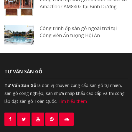
Amazfloor AM8402 tại Bình Dương
Công trình ốp sàn gỗ ngoài trời tại
Công viên Ấn tượng Hội An
TƯ VẤN SÀN GỖ
Tư Vấn Sàn Gỗ
là đơn vị chuyên cung cấp sàn gỗ tự nhiên,
sàn gỗ công nghiệp, sàn nhựa nhập khẩu cao cấp và thi công
lắp đặt sàn gỗ Toàn Quốc.
Tìm hiểu thêm