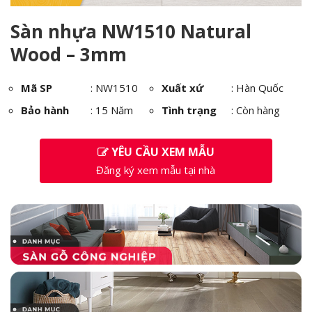
Sàn nhựa NW1510 Natural
Wood – 3mm
Mã SP
:
NW1510
Xuất xứ
: Hàn Quốc
Bảo hành
: 15 Năm
Tình trạng
: Còn hàng
YÊU CẦU XEM MẪU
Đăng ký xem mẫu tại nhà