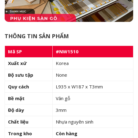
THÔNG TIN SẢN PHẨM
Mã SP
#
NW1510
Xuất xứ
Korea
Bộ sưu tập
None
Quy cách
L935 x W187 x T3mm
Bề mặt
Vân gỗ
Độ dày
3mm
Chất liệu
Nhựa nguyên sinh
Trong kho
Còn hàng