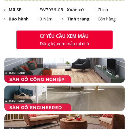
Mã SP
:
FW7036-05
Xuất xứ
: China
Bảo hành
: 0 Năm
Tình trạng
: Còn hàng
YÊU CẦU XEM MẪU
Đăng ký xem mẫu tại nhà