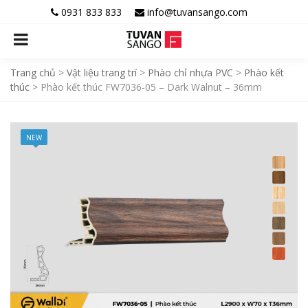
0931 833 833
info@tuvansango.com
Trang chủ
>
Vật liệu trang trí
>
Phào chỉ nhựa PVC
>
Phào kết
thúc
>
Phào kết thúc FW7036-05 – Dark Walnut – 36mm
NEW