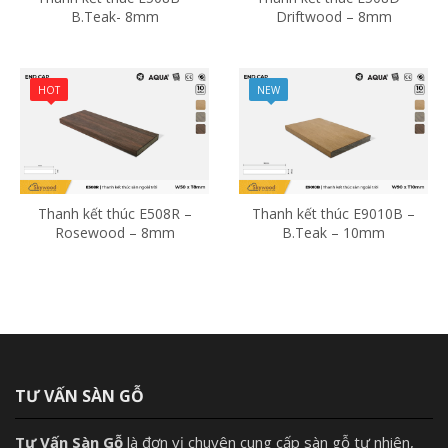
B.Teak- 8mm
Driftwood – 8mm
HOT
NEW
Thanh kết thúc E508R –
Thanh kết thúc E9010B –
Rosewood – 8mm
B.Teak – 10mm
TƯ VẤN SÀN GỖ
Tư Vấn Sàn Gỗ
là đơn vị chuyên cung cấp sàn gỗ tự nhiên,