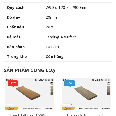
Quy cách
W90 x T20 x L2900mm
Độ dày
20mm
Chất liệu
WPC
Bề mặt
Sanding 4 surface
Bảo hành
10 năm
Trong kho
Còn hàng
SẢN PHẨM CÙNG LOẠI
HOT
NEW
Thanh kết thúc E508B –
Thanh kết thúc E508D –