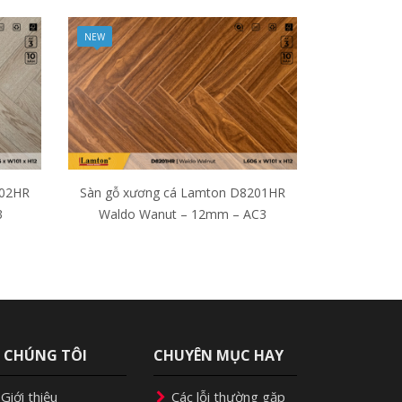
NEW
202HR
Sàn gỗ xương cá Lamton D8201HR
3
Waldo Wanut – 12mm – AC3
Ề CHÚNG TÔI
CHUYÊN MỤC HAY
Giới thiệu
Các lỗi thường gặp