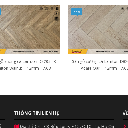
NEW
gỗ xương cá Lamton D8203HR
Sàn gỗ xương cá Lamton D8
elton Walnut – 12mm – AC3
Adare Oak – 12mm – AC
THÔNG TIN LIÊN HỆ
V
ỗ
Địa chỉ: C4 - C8 Bửu Long, F.15, Q.10, Tp. Hồ Chí