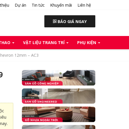
 thiệu
Dự án
Tin tức
Khuyến mãi
Liên hệ
BÁO GIÁ NGAY
 THAO
VẬT LIỆU TRANG TRÍ
PHỤ KIỆN
Chevron 12mm – AC3
9
ộc
iêu
nay.