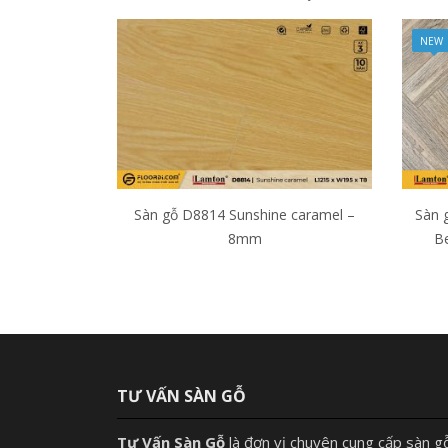
NEW
Sàn gỗ D8814 Sunshine caramel –
Sàn 
8mm
B
TƯ VẤN SÀN GỖ
Tư Vấn Sàn Gỗ
là đơn vị chuyên cung cấp sàn g