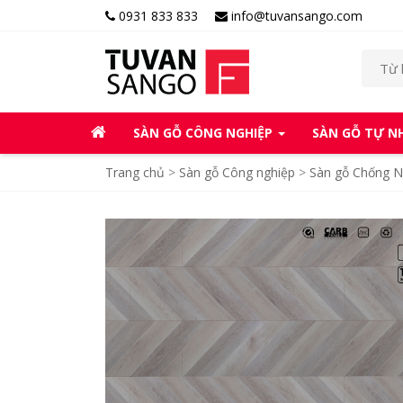
0931 833 833
info@tuvansango.com
SÀN GỖ CÔNG NGHIỆP
SÀN GỖ TỰ N
Trang chủ
>
Sàn gỗ Công nghiệp
>
Sàn gỗ Chống 