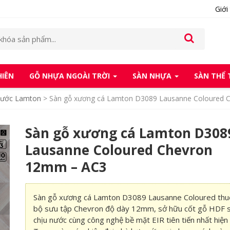
Giới
HIÊN
GỖ NHỰA NGOÀI TRỜI
SÀN NHỰA
SÀN THỂ
Nước Lamton
>
Sàn gỗ xương cá Lamton D3089 Lausanne Coloured 
Sàn gỗ xương cá Lamton D308
Lausanne Coloured Chevron
12mm – AC3
Sàn gỗ xương cá Lamton D3089 Lausanne Coloured thu
bộ sưu tập Chevron độ dày 12mm, sở hữu cốt gỗ HDF s
chịu nước cùng công nghệ bề mặt EIR tiên tiến nhất hiện 