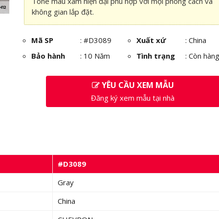
Tone màu xám hiện đại phù hợp với mọi phong cách và
không gian lắp đặt.
Mã SP
:
#D3089
Xuất xứ
: China
Bảo hành
: 10 Năm
Tình trạng
: Còn hàn
YÊU CẦU XEM MẪU
Đăng ký xem mẫu tại nhà
#D3089
Gray
China