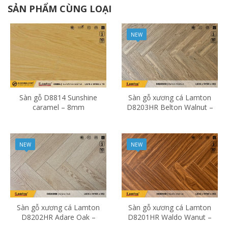
SẢN PHẨM CÙNG LOẠI
NEW
Sàn gỗ D8814 Sunshine
Sàn gỗ xương cá Lamton
caramel – 8mm
D8203HR Belton Walnut –
12mm – AC3
NEW
NEW
Sàn gỗ xương cá Lamton
Sàn gỗ xương cá Lamton
D8202HR Adare Oak –
D8201HR Waldo Wanut –
12mm – AC3
12mm – AC3