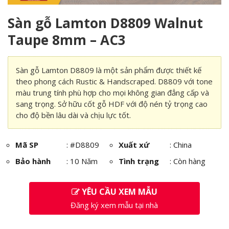
Sàn gỗ Lamton D8809 Walnut
Taupe 8mm – AC3
Sàn gỗ Lamton D8809 là một sản phẩm được thiết kế
theo phong cách Rustic & Handscraped. D8809 với tone
màu trung tính phù hợp cho mọi không gian đẳng cấp và
sang trọng. Sở hữu cốt gỗ HDF với độ nén tỷ trọng cao
cho độ bền lâu dài và chịu lực tốt.
Mã SP
:
#D8809
Xuất xứ
: China
Bảo hành
: 10 Năm
Tình trạng
: Còn hàng
YÊU CẦU XEM MẪU
Đăng ký xem mẫu tại nhà