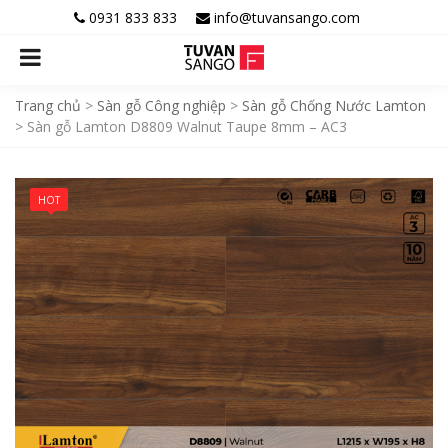
0931 833 833
info@tuvansango.com
Trang chủ
>
Sàn gỗ Công nghiệp
>
Sàn gỗ Chống Nước Lamton
>
Sàn gỗ Lamton D8809 Walnut Taupe 8mm – AC3
HOT