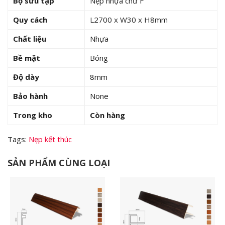
Bộ sưu tập
Nẹp nhựa chữ F
Quy cách
L2700 x W30 x H8mm
Chất liệu
Nhựa
Bề mặt
Bóng
Độ dày
8mm
Bảo hành
None
Trong kho
Còn hàng
Tags:
Nẹp kết thúc
SẢN PHẨM CÙNG LOẠI