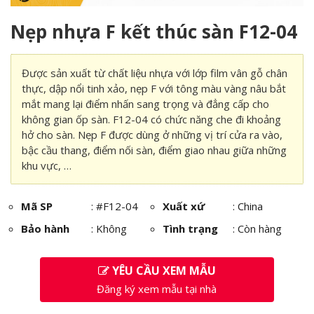
Nẹp nhựa F kết thúc sàn F12-04
Được sản xuất từ chất liệu nhựa với lớp film vân gỗ chân
thực, dập nổi tinh xảo, nẹp F với tông màu vàng nâu bắt
mắt mang lại điểm nhấn sang trọng và đẳng cấp cho
không gian ốp sàn. F12-04 có chức năng che đi khoảng
hở cho sàn. Nẹp F được dùng ở những vị trí cửa ra vào,
bậc cầu thang, điểm nối sàn, điểm giao nhau giữa những
khu vực, …
Mã SP
:
#F12-04
Xuất xứ
: China
Bảo hành
: Không
Tình trạng
: Còn hàng
YÊU CẦU XEM MẪU
Đăng ký xem mẫu tại nhà