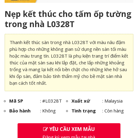
Nẹp kết thúc cho tấm ốp tường
trong nhà L0328T
Thanh kết thúc sàn trong nhà L0328T với màu nâu đậm
phù hợp cho những không gian sử dụng nền sàn tối màu
hoặc màu trung tín. L0328T là phụ kiện trang trí điểm kết
thúc của mặt sàn sau khi lắp đặt, che lấp những khoảng
trống và mang lại kết nối bền chặt cho những khe hở sau
khi ốp sàn, đảm bảo tính thẩm mỹ cho bề mặt sàn nhà
bạn cách tốt nhất.
Mã SP
:
#L0328T
Xuất xứ
: Malaysia
Bảo hành
: Không
Tình trạng
: Còn hàng
YÊU CẦU XEM MẪU
Đăng ký xem mẫu tại nhà