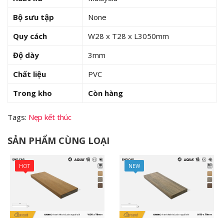
Bộ sưu tập
None
Quy cách
W28 x T28 x L3050mm
Độ dày
3mm
Chất liệu
PVC
Trong kho
Còn hàng
Tags:
Nẹp kết thúc
SẢN PHẨM CÙNG LOẠI
HOT
NEW