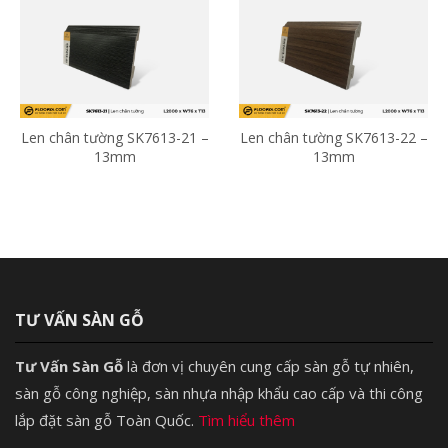
Len chân tường SK7613-21 –
Len chân tường SK7613-22 –
13mm
13mm
TƯ VẤN SÀN GỖ
Tư Vấn Sàn Gỗ
là đơn vị chuyên cung cấp sàn gỗ tự nhiên,
sàn gỗ công nghiệp, sàn nhựa nhập khẩu cao cấp và thi công
lắp đặt sàn gỗ Toàn Quốc.
Tìm hiểu thêm