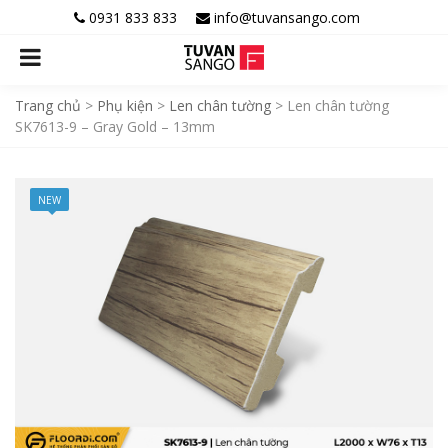
0931 833 833
info@tuvansango.com
Trang chủ
>
Phụ kiện
>
Len chân tường
>
Len chân tường
SK7613-9 – Gray Gold – 13mm
NEW