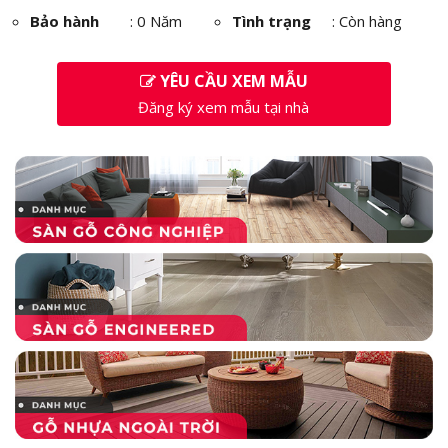
Bảo hành
: 0 Năm
Tình trạng
: Còn hàng
YÊU CẦU XEM MẪU
Đăng ký xem mẫu tại nhà