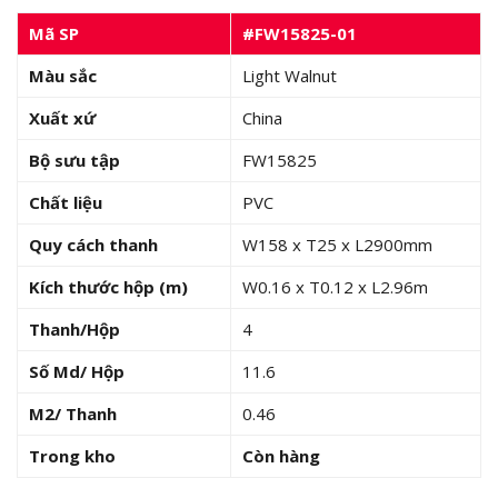
Mã SP
#FW15825-01
Màu sắc
Light Walnut
Xuất xứ
China
Bộ sưu tập
FW15825
Chất liệu
PVC
Quy cách thanh
W158 x T25 x L2900mm
Kích thước hộp (m)
W0.16 x T0.12 x L2.96m
Thanh/Hộp
4
Số Md/ Hộp
11.6
M2/ Thanh
0.46
Trong kho
Còn hàng