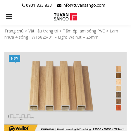
0931 833 833
info@tuvansango.com
Trang chủ
>
Vật liệu trang trí
>
Tấm ốp lam sóng PVC
>
Lam
nhựa 4 sóng FW15825-01 – Light Walnut – 25mm
NEW