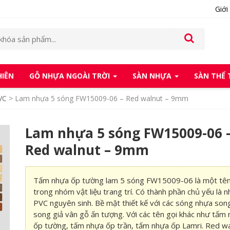
Giới
HIÊN
GỖ NHỰA NGOÀI TRỜI
SÀN NHỰA
SÀN THỂ
VC
>
Lam nhựa 5 sóng FW15009-06 – Red walnut – 9mm
Lam nhựa 5 sóng FW15009-06 
Red walnut – 9mm
Tấm nhựa ốp tường lam 5 sóng FW15009-06 là một tên
trong nhóm vật liệu trang trí. Có thành phần chủ yếu là 
PVC nguyên sinh. Bề mặt thiết kế với các sóng nhựa son
song giả vân gỗ ấn tượng. Với các tên gọi khác như tấm
ốp tường, tấm nhựa ốp trần, tấm nhựa ốp Lamri. Red w