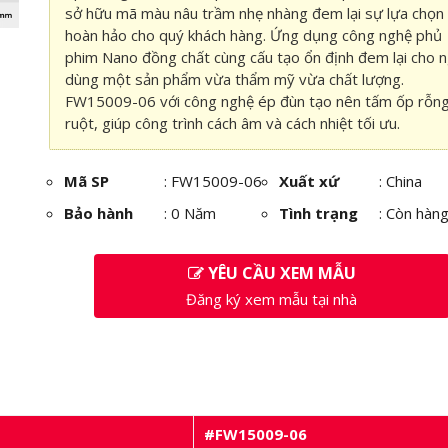
sở hữu mã màu nâu trầm nhẹ nhàng đem lại sự lựa chọn
hoàn hảo cho quý khách hàng. Ứng dụng công nghệ phủ
phim Nano đồng chất cùng cấu tạo ổn định đem lại cho 
dùng một sản phẩm vừa thẩm mỹ vừa chất lượng.
FW15009-06 với công nghệ ép đùn tạo nên tấm ốp rỗn
ruột, giúp công trình cách âm và cách nhiệt tối ưu.
Mã SP
:
FW15009-06
Xuất xứ
: China
Bảo hành
: 0 Năm
Tình trạng
: Còn hàn
YÊU CẦU XEM MẪU
Đăng ký xem mẫu tại nhà
#FW15009-06