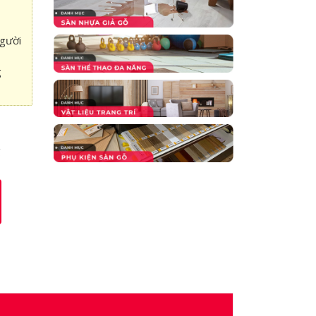
người
g
g