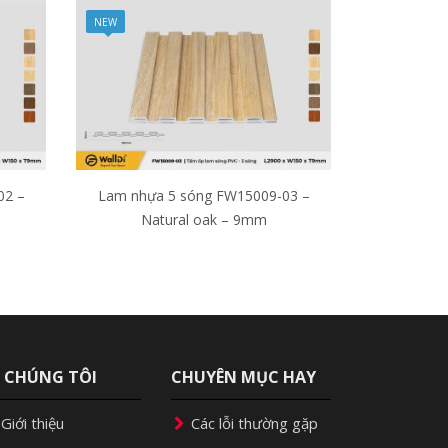
NEW
02 –
Lam nhựa 5 sóng FW15009-03 –
Natural oak – 9mm
Ề CHÚNG TÔI
CHUYÊN MỤC HAY
Giới thiệu
Các lỗi thường gặp