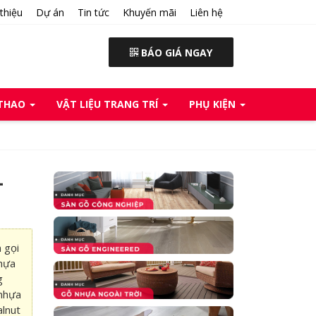
 thiệu
Dự án
Tin tức
Khuyến mãi
Liên hệ
BÁO GIÁ NGAY
 THAO
VẬT LIỆU TRANG TRÍ
PHỤ KIỆN
–
 gọi
nhựa
g
 nhựa
alnut