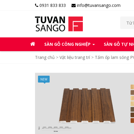
0931 833 833
info@tuvansango.com
SÀN GỖ CÔNG NGHIỆP
SÀN GỖ TỰ N
Trang chủ
>
Vật liệu trang trí
>
Tấm ốp lam sóng P
NEW