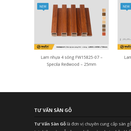
NEW
NEW
Lam nhựa 4 sóng FW15825-07 –
Lam
Specila Redwood – 25mm
TƯ VẤN SÀN GỖ
Tư Vấn Sàn Gỗ
là đơn vị chuyên cung cấp sàn g